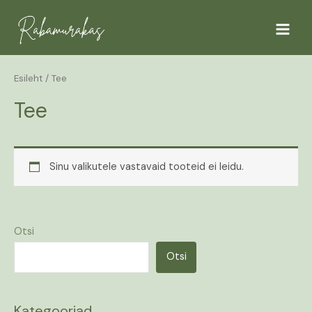
Skip
Main
to
Menu
content
Esileht
/ Tee
Tee
Sinu valikutele vastavaid tooteid ei leidu.
Otsi
Otsi
Kategooriad