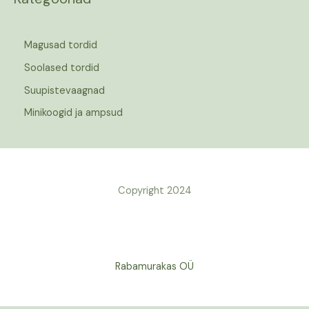
Magusad tordid
Soolased tordid
Suupistevaagnad
Minikoogid ja ampsud
Copyright 2024
Rabamurakas OÜ