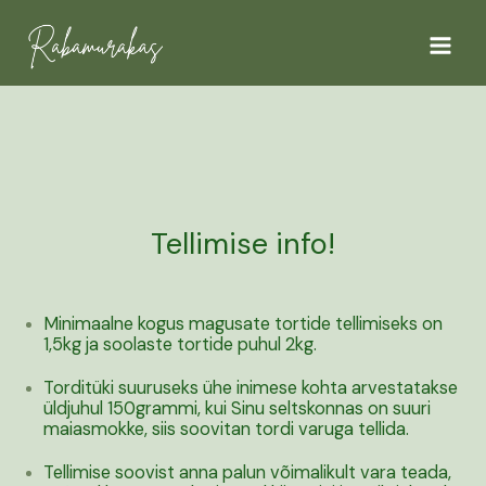
Skip
Main
to
Menu
content
Tellimise
info!
Minimaalne kogus magusate tortide tellimiseks on
1,5kg ja soolaste tortide puhul 2kg.
Torditüki suuruseks ühe inimese kohta arvestatakse
üldjuhul 150grammi, kui Sinu seltskonnas on suuri
maiasmokke, siis soovitan tordi varuga tellida.
Tellimise soovist anna palun võimalikult vara teada,