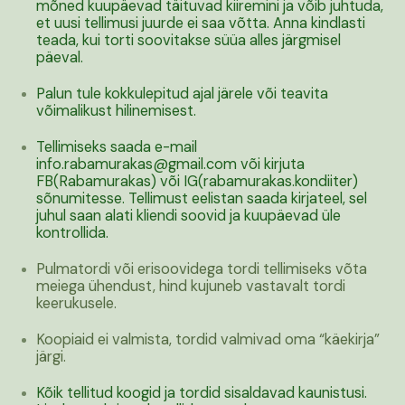
mõned kuupäevad täituvad kiiremini ja võib juhtuda,
et uusi tellimusi juurde ei saa võtta. Anna kindlasti
teada, kui torti soovitakse süüa alles järgmisel
päeval.
Palun tule kokkulepitud ajal järele või teavita
võimalikust hilinemisest.
Tellimiseks saada e-mail
info.rabamurakas@gmail.com või kirjuta
FB(Rabamurakas) või IG(rabamurakas.kondiiter)
sõnumitesse. Tellimust eelistan saada kirjateel, sel
juhul saan alati kliendi soovid ja kuupäevad üle
kontrollida.
Pulmatordi või erisoovidega tordi tellimiseks võta
meiega ühendust, hind kujuneb vastavalt tordi
keerukusele.
Koopiaid ei valmista, tordid valmivad oma “käekirja”
järgi.
Kõik tellitud koogid ja tordid sisaldavad kaunistusi.