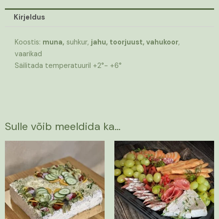
Kirjeldus
Koostis:
muna,
suhkur,
jahu, toorjuust, vahukoor
,
vaarikad
Säilitada temperatuuril +2°- +6°
Sulle võib meeldida ka…
Hinnavahemik:
Sellel
42,00 €
tootel
kuni
on
73,50 €
mitu
varianti.
Valikuid
saab