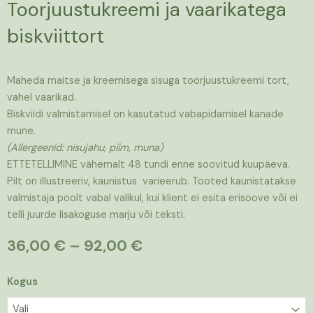
Toorjuustukreemi ja vaarikatega
biskviittort
Maheda maitse ja kreemisega sisuga toorjuustukreemi tort,
vahel vaarikad.
Biskviidi valmistamisel on kasutatud vabapidamisel kanade
mune.
(Allergeenid: nisujahu, piim, muna)
ETTETELLIMINE vähemalt 48 tundi enne soovitud kuupäeva.
Pilt on illustreeriv, kaunistus varieerub. Tooted kaunistatakse
valmistaja poolt vabal valikul, kui klient ei esita erisoove või ei
telli juurde lisakoguse marju või teksti.
Hinnavahemik:
36,00
€
–
92,00
€
36,00 €
kuni
Toorjuustukreemi
Kogus
92,00 €
ja
vaarikatega