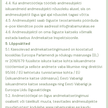
4.4. Kui andmetöötleja töötleb andmesubjekti
isikuandmeid andmesubjekti nõusoleku alusel, siis on
andmesubjektil õigus igal ajal nõusolek tagasi võtta.
4.5. Andmesubjekt saab õiguste teostamiseks pöörduda
e-poe klienditoe poole aadressil info@rabamurakas.ee
4.6. Andmesubjektil on oma õiguste kaitseks võimalik
esitada kaebus Andmekaitse Inspektsioonile.
5. Lõppsätted
5.1. Käesolevad andmekaitsetingimused on koostatud
kooskõlas Euroopa Parlamendi ja nõukogu määrusega (EL)
nr 2016/679 füüsiliste isikute kaitse kohta isikuandmete
töötlemisel ja selliste andmete vaba liikumise ning direktiivi
95/46 / EÜ kehtetuks tunnistamise kohta / EÜ
(isikuandmete kaitse üldmäärus), Eesti Vabariigi
isikuandmete kaitse seadusega ning Eesti Vabariigi ja
Euroopa Liidu õigusaktidega.
5.2. Andmetöötlejal on õigus andmekaitsetingimusi
osaliselt või täielikult muuta, teavitades andmesubjekte
muudatustest kodulehe www.rabamurakas.ee
kaudu.