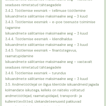
seaduses nimetatud tähtaegadele
3.4.2. Töötlemise eesmärk – tellimuse töötlemine
Isikuandmete säilitamise maksimaalne aeg –
3 kuud
3.4.3. Töötlemise eesmärk – e-poe teenuste toimimise
tagamine
Isikuandmete säilitamise maksimaalne aeg – 3 kuud
3.4.4. Töötlemise eesmärk – kliendihaldus
Isikuandmete säilitamise maksimaalne aeg – 3 kuud
3.4.5. Töötlemise eesmärk – finantstegevus,
raamatupidamine
Isikuandmete säilitamise maksimaalne aeg – vastavalt
seaduses nimetatud tähtaegadele
3.4.6. Töötlemise eesmärk – turundus
Isikuandmete säilitamise maksimaalne aeg – 3 kuud
3.5. Andmetöötlejal on õigus klientide isikuandmeid jagada
kolmandate isikutega, kelleks on näiteks volitatud
andmetöötlejad, raamatupidajad, transpordi- ja
kullerettevõtted, ülekandeteenuseid pakkuvad