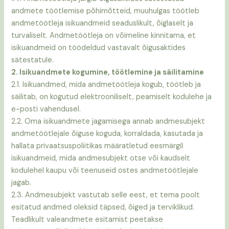
andmete töötlemise põhimõtteid, muuhulgas töötleb
andmetöötleja isikuandmeid seaduslikult, õiglaselt ja
turvaliselt. Andmetöötleja on võimeline kinnitama, et
isikuandmeid on töödeldud vastavalt õigusaktides
sätestatule.
2. Isikuandmete kogumine, töötlemine ja säilitamine
2.1. Isikuandmed, mida andmetöötleja kogub, töötleb ja
säilitab, on kogutud elektrooniliselt, peamiselt kodulehe ja
e-posti vahendusel.
2.2. Oma isikuandmete jagamisega annab andmesubjekt
andmetöötlejale õiguse koguda, korraldada, kasutada ja
hallata privaatsuspoliitikas määratletud eesmärgil
isikuandmeid, mida andmesubjekt otse või kaudselt
kodulehel kaupu või teenuseid ostes andmetöötlejale
jagab.
2.3. Andmesubjekt vastutab selle eest, et tema poolt
esitatud andmed oleksid täpsed, õiged ja terviklikud.
Teadlikult valeandmete esitamist peetakse