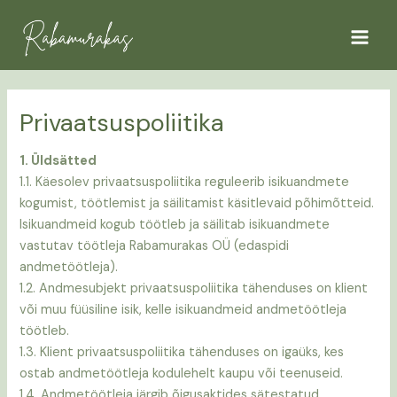
Skip
Main
to
Menu
content
Privaatsuspoliitika
1. Üldsätted
1.1. Käesolev privaatsuspoliitika reguleerib isikuandmete
kogumist, töötlemist ja säilitamist käsitlevaid põhimõtteid.
Isikuandmeid kogub töötleb ja säilitab isikuandmete
vastutav töötleja Rabamurakas OÜ (edaspidi
andmetöötleja).
1.2. Andmesubjekt privaatsuspoliitika tähenduses on klient
või muu füüsiline isik, kelle isikuandmeid andmetöötleja
töötleb.
1.3. Klient privaatsuspoliitika tähenduses on igaüks, kes
ostab andmetöötleja kodulehelt kaupu või teenuseid.
1.4. Andmetöötleja järgib õigusaktides sätestatud