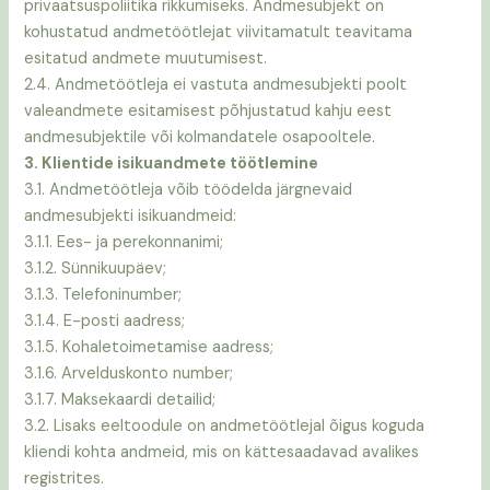
privaatsuspoliitika rikkumiseks. Andmesubjekt on
kohustatud andmetöötlejat viivitamatult teavitama
esitatud andmete muutumisest.
2.4. Andmetöötleja ei vastuta andmesubjekti poolt
valeandmete esitamisest põhjustatud kahju eest
andmesubjektile või kolmandatele osapooltele.
3. Klientide isikuandmete töötlemine
3.1. Andmetöötleja võib töödelda järgnevaid
andmesubjekti isikuandmeid:
3.1.1. Ees- ja perekonnanimi;
3.1.2. Sünnikuupäev;
3.1.3. Telefoninumber;
3.1.4. E-posti aadress;
3.1.5. Kohaletoimetamise aadress;
3.1.6. Arvelduskonto number;
3.1.7. Maksekaardi detailid;
3.2. Lisaks eeltoodule on andmetöötlejal õigus koguda
kliendi kohta andmeid, mis on kättesaadavad avalikes
registrites.