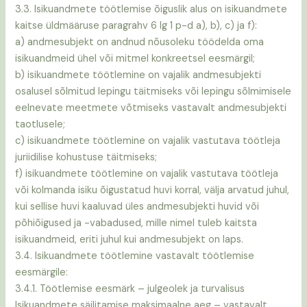
3.3. Isikuandmete töötlemise õiguslik alus on isikuandmete
kaitse üldmääruse paragrahv 6 lg 1 p-d a), b), c) ja f):
a) andmesubjekt on andnud nõusoleku töödelda oma
isikuandmeid ühel või mitmel konkreetsel eesmärgil;
b) isikuandmete töötlemine on vajalik andmesubjekti
osalusel sõlmitud lepingu täitmiseks või lepingu sõlmimisele
eelnevate meetmete võtmiseks vastavalt andmesubjekti
taotlusele;
c) isikuandmete töötlemine on vajalik vastutava töötleja
juriidilise kohustuse täitmiseks;
f) isikuandmete töötlemine on vajalik vastutava töötleja
või kolmanda isiku õigustatud huvi korral, välja arvatud juhul,
kui sellise huvi kaaluvad üles andmesubjekti huvid või
põhiõigused ja -vabadused, mille nimel tuleb kaitsta
isikuandmeid, eriti juhul kui andmesubjekt on laps.
3.4. Isikuandmete töötlemine vastavalt töötlemise
eesmärgile:
3.4.1. Töötlemise eesmärk – julgeolek ja turvalisus
Isikuandmete säilitamise maksimaalne aeg – vastavalt