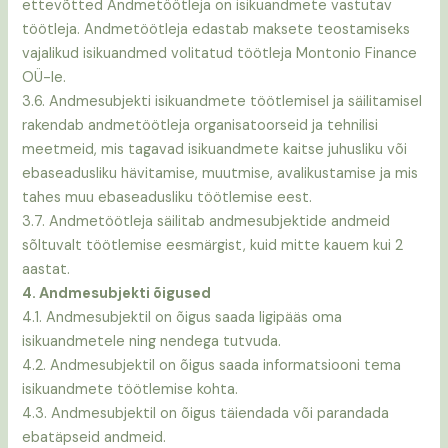
ettevõtted Andmetöötleja on isikuandmete vastutav
töötleja. Andmetöötleja edastab maksete teostamiseks
vajalikud isikuandmed volitatud töötleja Montonio Finance
OÜ-le.
3.6. Andmesubjekti isikuandmete töötlemisel ja säilitamisel
rakendab andmetöötleja organisatoorseid ja tehnilisi
meetmeid, mis tagavad isikuandmete kaitse juhusliku või
ebaseadusliku hävitamise, muutmise, avalikustamise ja mis
tahes muu ebaseadusliku töötlemise eest.
3.7. Andmetöötleja säilitab andmesubjektide andmeid
sõltuvalt töötlemise eesmärgist, kuid mitte kauem kui 2
aastat.
4. Andmesubjekti õigused
4.1. Andmesubjektil on õigus saada ligipääs oma
isikuandmetele ning nendega tutvuda.
4.2. Andmesubjektil on õigus saada informatsiooni tema
isikuandmete töötlemise kohta.
4.3. Andmesubjektil on õigus täiendada või parandada
ebatäpseid andmeid.