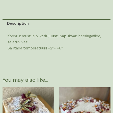
Description
Koostis: must leib,
kodujuust, hapukoor
, heeringafilee,
zelatiin, vesi
Säilitada temperatuuril +2°- +6°
You may also like…
Price
Price
This
This
range:
range:
product
product
30,00 €
33,00 €
has
has
through
through
78,00 €
85,00 €
multiple
multiple