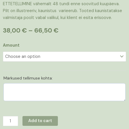
ETTETELLIMINE vähemalt 48 tundi enne soovitud kuupäeva.
Pilt on illustreeriv, kaunistus varieerub. Tooted kaunistatakse
valmistaja poolt vabal valikul, kui klient ei esita erisoove.
Price
38,00
€
–
66,50
€
range:
38,00 €
Heeringatort
Amount
through
musta
66,50 €
leiva
ja
kodujuustuga
Märkused tellimuse kohta:
quantity
Add to cart