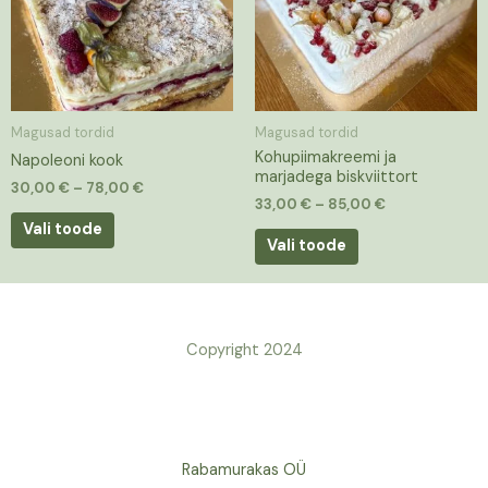
variants.
variants.
The
The
options
options
may
may
be
be
Magusad tordid
Magusad tordid
chosen
chosen
Kohupiimakreemi ja
Napoleoni kook
on
on
marjadega biskviittort
the
the
30,00
€
–
78,00
€
33,00
€
–
85,00
€
product
product
Vali toode
page
page
Vali toode
Copyright 2024
Rabamurakas OÜ