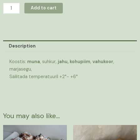
Add to cart
Description
Koostis:
muna
, suhkur,
jahu, kohupiim
,
vahukoor
,
marjasegu,
Säilitada temperatuuril +2°- +6°
You may also like…
Price
This
range:
product
42,00 €