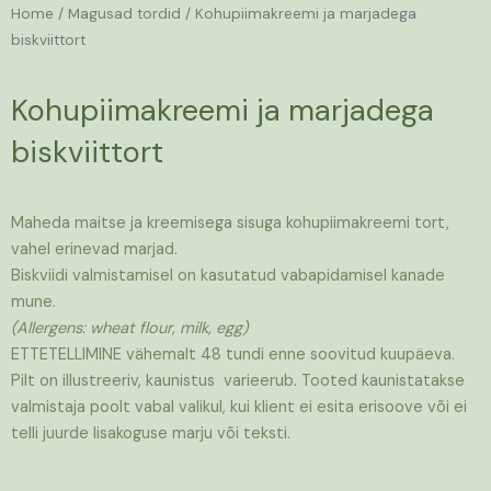
Home
/
Magusad tordid
/ Kohupiimakreemi ja marjadega
biskviittort
Kohupiimakreemi ja marjadega
biskviittort
Maheda maitse ja kreemisega sisuga kohupiimakreemi tort,
vahel erinevad marjad.
Biskviidi valmistamisel on kasutatud vabapidamisel kanade
mune.
(Allergens: wheat flour, milk, egg)
ETTETELLIMINE vähemalt 48 tundi enne soovitud kuupäeva.
Pilt on illustreeriv, kaunistus varieerub. Tooted kaunistatakse
valmistaja poolt vabal valikul, kui klient ei esita erisoove või ei
telli juurde lisakoguse marju või teksti.