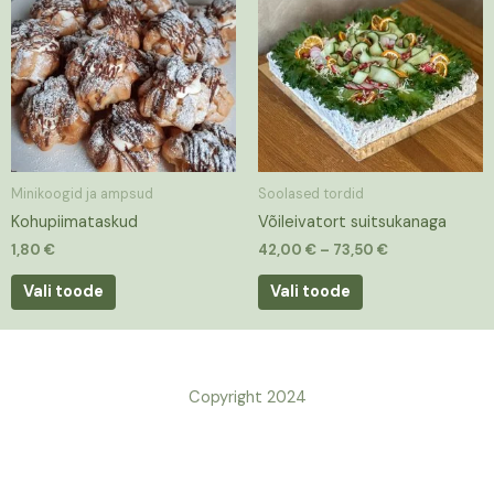
has
through
73,50 €
multiple
variants.
The
options
may
be
Minikoogid ja ampsud
Soolased tordid
chosen
Kohupiimataskud
Võileivatort suitsukanaga
on
the
1,80
€
42,00
€
–
73,50
€
product
Vali toode
Vali toode
page
Copyright 2024