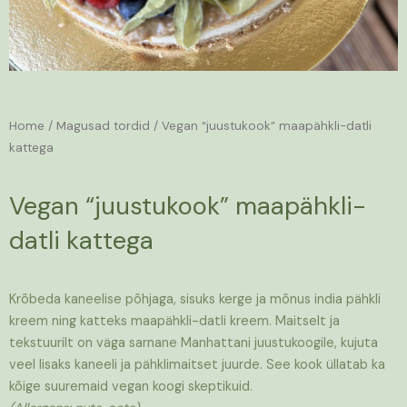
Home
/
Magusad tordid
/ Vegan “juustukook” maapähkli-datli
kattega
Vegan “juustukook” maapähkli-
datli kattega
Krõbeda kaneelise põhjaga, sisuks kerge ja mõnus india pähkli
kreem ning katteks maapähkli-datli kreem. Maitselt ja
tekstuurilt on väga sarnane Manhattani juustukoogile, kujuta
veel lisaks kaneeli ja pähklimaitset juurde. See kook üllatab ka
kõige suuremaid vegan koogi skeptikuid.