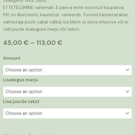
(Allergens: nuts, oats)
ETTETELLIMINE vähemalt 4 päeva enne soovitud kuupäeva.
Pilt on illustreeriv, kaunistus varieerub. Tooted kaunistatakse
valmistaja poolt vabal valikul, kui klient ei esita erisoove või ei
telli juurde lisakoguse marju või teksti.
Price
45,00
€
–
113,00
€
range:
45,00 €
Vegan
Amount
through
“juustukook”
113,00 €
maapähkli-
datli
Lisakogus marju
kattega
quantity
Lisa juurde tekst