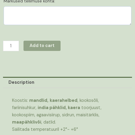
Märkused tellimuse kohta:
Add to cart
Description
Koostis:
mandlid,
kaerahelbed
, kookosõli,
fariinisuhkur,
india pähklid, kaera
toorjuust,
kookospiim, agaavisiirup, sidrun, maisitärklis,
maapähklivõi
, datlid.
Säilitada temperatuuril +2°- +6°